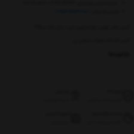
شماره تماس پشتیبانی: 02146096382-09021200588
ایمیل پشتیبانی:
info@mklighting.ir
آدرس دفتر :تهران ،بلوار فردوس غرب ،نبش لاله ،پ495
آدرس کارخانه :شهرک صنعتی ری
بازخوردها
اصالت کالا
پشتیبانی
تضمین اصالت و گارانتی
شنبه تا چهارشنبه
ضمانت بازگشت وجه
تحویل اکسپرس
بازگرداندن وجه در ۷ روز
سراسر ایران