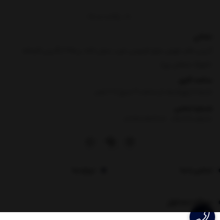
برگشت به بالا
نشانی
آدرس دفتر :تهران ،بلوار فردوس غرب ،نبش لاله ،پ495 (آدرس کارخانه
:شهرک صنعتی ری)
ساعت کاری
شنبه تا پنج‌شنبه، از ساعت ۹ صبح تا 6 عصر
شماره تماس
|
02146096382
09021200588
تماس با ما
درباره ما
سوالات متداول