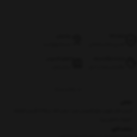
اصالت کالا
پشتیبانی
تضمین اصالت و گارانتی
شنبه تا چهارشنبه
ضمانت بازگشت وجه
تحویل اکسپرس
بازگرداندن وجه در ۷ روز
سراسر ایران
برگشت به بالا
نشانی
آدرس دفتر :تهران ،بلوار فردوس غرب ،نبش لاله ،پ495 (آدرس کارخانه
:شهرک صنعتی ری)
ساعت کاری
شنبه تا پنج‌شنبه، از ساعت ۹ صبح تا 6 عصر