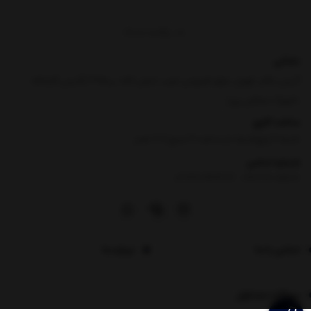
برگشت به بالا
نشانی
آدرس دفتر :تهران ،بلوار فردوس غرب ،نبش لاله ،پ495 (آدرس کارخانه
:شهرک صنعتی ری)
ساعت کاری
شنبه تا پنج‌شنبه، از ساعت ۹ صبح تا 6 عصر
شماره تماس
|
02146096382
09021200588
تماس با ما
درباره ما
سوالات متداول