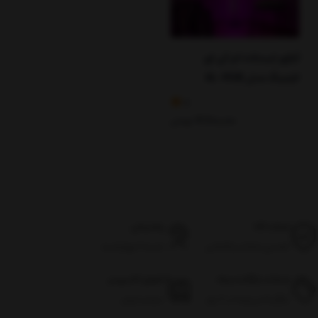
آباژور ایستاده ام کی ای
لایتینگ مدل AL-RGB
5
3,200,000
تومان
اصالت کالا
پشتیبانی
تضمین اصالت و گارانتی
شنبه تا چهارشنبه
ضمانت بازگشت وجه
تحویل اکسپرس
بازگرداندن وجه در ۷ روز
سراسر ایران