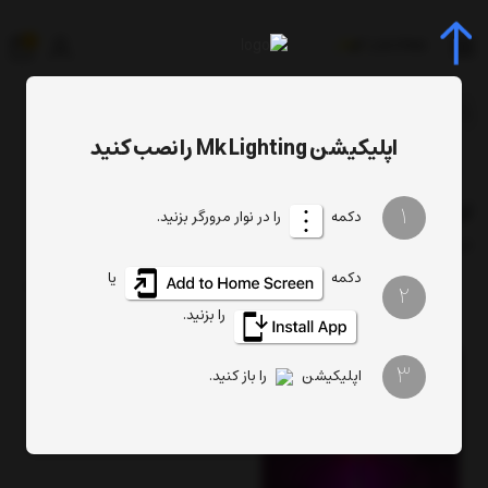
0
جستجوی محصول، دسته، برند...
اپلیکیشن Mk Lighting را نصب کنید
دسته بندی محصولات
آباژور مدرن
آباژور مدرن
1
دکمه
را در نوار مرورگر بزنید.
فیلتر
ترتیب
تعداد نمایش
دکمه
یا
2
را بزنید.
3
اپلیکیشن
را باز کنید.