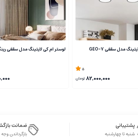
تینگ مدل سقفی GEO-7
لوستر ام کی لایتینگ مدل سقفی رینگ
5
0,000
82,000,000
تومان
پشتیبانی
ضمانت بازگش
شنبه تا چهارشنبه
بازگرداندن وجه در ۷ 