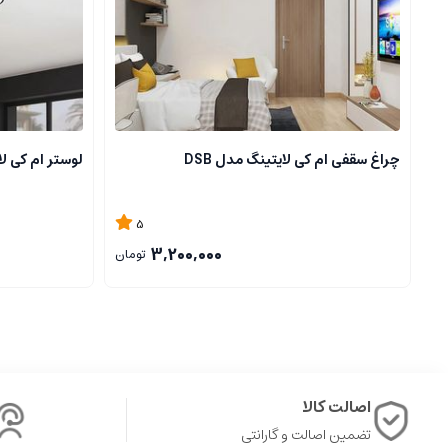
چراغ سقفی ام کی لایتینگ مدل DSB
لوستر ام کی لای
5
3,200,000
تومان
اصالت کالا
تضمین اصالت و گارانتی