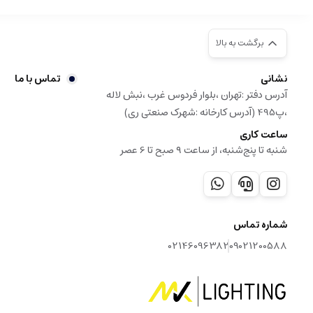
برگشت به بالا
نشانی
تماس با ما
آدرس دفتر :تهران ،بلوار فردوس غرب ،نبش لاله
،پ495 (آدرس کارخانه :شهرک صنعتی ری)
ساعت کاری
شنبه تا پنج‌شنبه، از ساعت ۹ صبح تا 6 عصر
شماره تماس
02146096382
09021200588