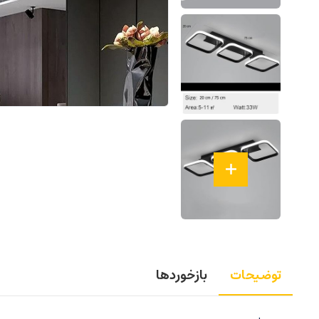
توضیحات
بازخوردها