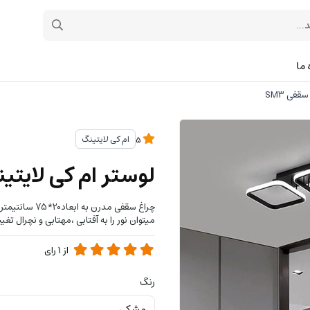
 ما
فی SM3
ام کی لایتینگ
5
لوستر ام کی لایتین
چراغ سقفی مدر
میتوان نور را به آفتابی ،مهتابی و نچرال تغ
از
1
رای
رنگ