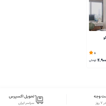
و
5
4,90
تومان
ت وجه
تحویل اکسپرس
روز
سراسر ایران