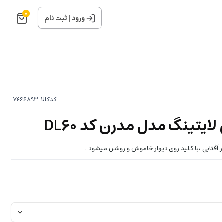
0
ورود
|
ثبت نام
کدکالا:
ایتینگ مدل مدرن کد DL60