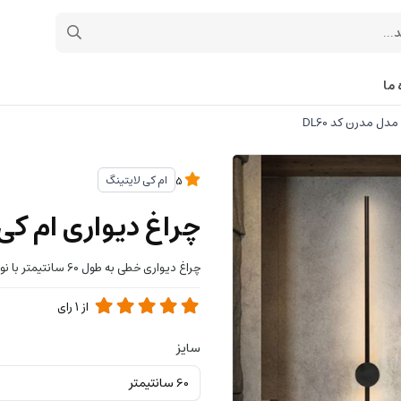
 ما
دل مدرن کد DL60
ام کی لایتینگ
5
چراغ دیواری ام کی ل
چراغ دیواری خطی به طول 60 سانتیمتر با نور آفتابی ،با کلید روی دیوار خاموش و روشن میشود .
از
1
رای
سایز