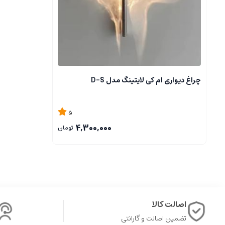
چراغ دیواری ام کی لایتینگ مدل D-S
5
4,300,000
تومان
اصالت کالا
تضمین اصالت و گارانتی