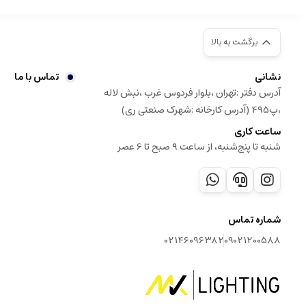
برگشت به بالا
نشانی
تماس با ما
آدرس دفتر :تهران ،بلوار فردوس غرب ،نبش لاله
،پ495 (آدرس کارخانه :شهرک صنعتی ری)
ساعت کاری
شنبه تا پنج‌شنبه، از ساعت ۹ صبح تا 6 عصر
شماره تماس
02146096382
09021200588