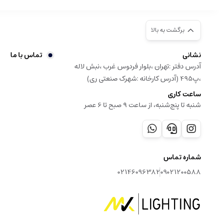
برگشت به بالا
نشانی
تماس با ما
آدرس دفتر :تهران ،بلوار فردوس غرب ،نبش لاله
،پ495 (آدرس کارخانه :شهرک صنعتی ری)
ساعت کاری
شنبه تا پنج‌شنبه، از ساعت ۹ صبح تا 6 عصر
شماره تماس
02146096382
09021200588