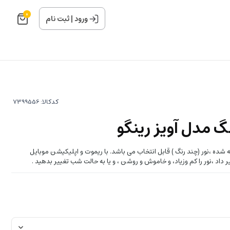
0
ورود
|
ثبت نام
کدکالا:
گ مدل آویز رینگو
 قطر 40-60 سانتیمتر ارائه شده ،نور (چند رنگ ) قابل انتخاب می باشد. با ریموت و اپلیکیشن موبایل
ییر داد ،نور را کم وزیاد، و خاموش و روشن ، و یا به حالت شب تغییر بدهید .