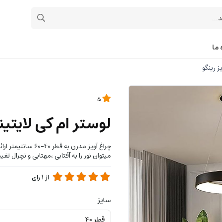
 ما
ز رینگو
5
لوستر ام کی لایتین
چراغ آویز مدرن به
میتوان نور را به آفتابی ،مهتابی و نچرال تغ
از
1
رای
سایز