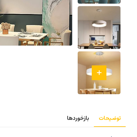
توضیحات
بازخوردها